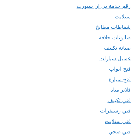
رقم خدمة بي ان سبورت
ستلايت
شفاطات مطابخ
صالونات حلاقة
صيانة تكييف
غسيل سيارات
فتح ابواب
فتح سيارة
فلاتر مياه
فني تكييف
فني رسيفرات
فني ستلايت
فني صحي