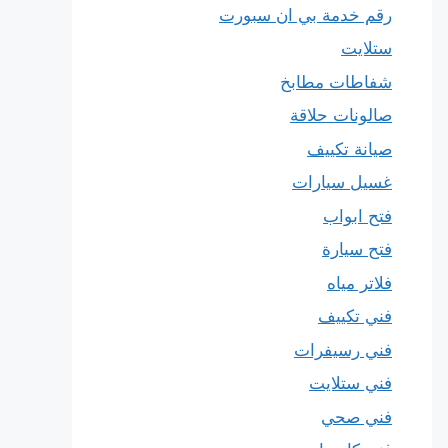
رقم خدمة بي ان سبورت
ستلايت
شفاطات مطابخ
صالونات حلاقة
صيانة تكييف
غسيل سيارات
فتح ابواب
فتح سيارة
فلاتر مياه
فني تكييف
فني رسيفرات
فني ستلايت
فني صحي