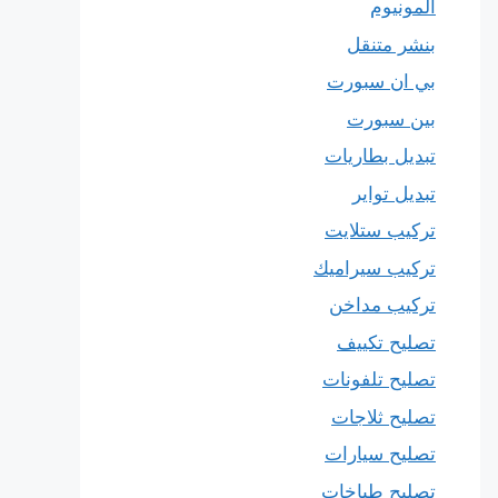
المونيوم
بنشر متنقل
بي ان سبورت
بين سبورت
تبديل بطاريات
تبديل تواير
تركيب ستلايت
تركيب سيراميك
تركيب مداخن
تصليح تكييف
تصليح تلفونات
تصليح ثلاجات
تصليح سيارات
تصليح طباخات