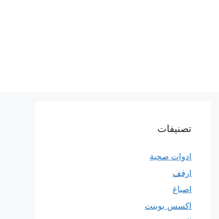
تصنيفات
ادوات صحية
ارفف
اصباغ
اكسس بوينت