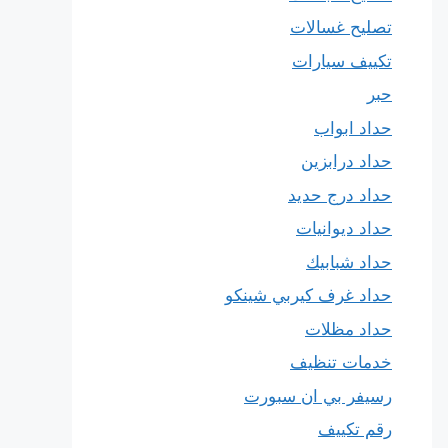
تصليح غسالات
تكييف سيارات
حبر
حداد ابواب
حداد درابزين
حداد درج حديد
حداد ديوانيات
حداد شبابيك
حداد غرف كيربي شينكو
حداد مظلات
خدمات تنظيف
رسيفر بي ان سبورت
رقم تكييف