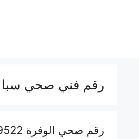
نتقل
لى
لمحتوى
رقم فني صحي سباك