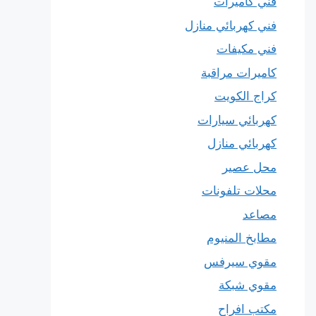
فني كاميرات
فني كهربائي منازل
فني مكيفات
كاميرات مراقبة
كراج الكويت
كهربائي سيارات
كهربائي منازل
محل عصير
محلات تلفونات
مصاعد
مطابخ المنيوم
مقوي سيرفس
مقوي شبكة
مكتب افراح