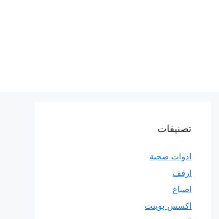
تصنيفات
ادوات صحية
ارفف
اصباغ
اكسس بوينت