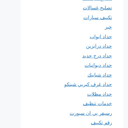
تصليح غسالات
تكييف سيارات
حبر
حداد ابواب
حداد درابزين
حداد درج حديد
حداد ديوانيات
حداد شبابيك
حداد غرف كيربي شينكو
حداد مظلات
خدمات تنظيف
رسيفر بي ان سبورت
رقم تكييف