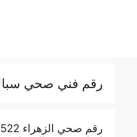
نتقل
لى
لمحتوى
رقم فني صحي سباك 