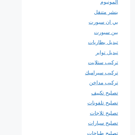
المونيوم
بنشر متنقل
بي ان سبورت
بين سبورت
تبديل بطاريات
تبديل تواير
تركيب ستلايت
تركيب سيراميك
تركيب مداخن
تصليح تكييف
تصليح تلفونات
تصليح ثلاجات
تصليح سيارات
تصليح طباخات