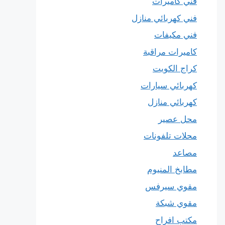
فني كاميرات
فني كهربائي منازل
فني مكيفات
كاميرات مراقبة
كراج الكويت
كهربائي سيارات
كهربائي منازل
محل عصير
محلات تلفونات
مصاعد
مطابخ المنيوم
مقوي سيرفس
مقوي شبكة
مكتب افراح