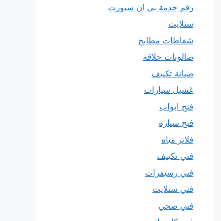
رقم خدمة بي ان سبورت
ستلايت
شفاطات مطابخ
صالونات حلاقة
صيانة تكييف
غسيل سيارات
فتح ابواب
فتح سيارة
فلاتر مياه
فني تكييف
فني رسيفرات
فني ستلايت
فني صحي