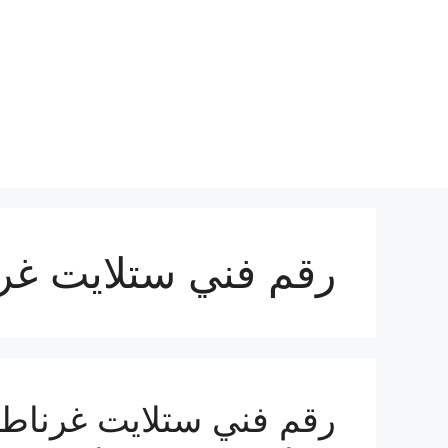
نتقل
لى
لمحتوى
رقم فني ستلايت غر