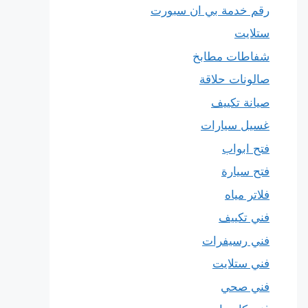
رقم خدمة بي ان سبورت
ستلايت
شفاطات مطابخ
صالونات حلاقة
صيانة تكييف
غسيل سيارات
فتح ابواب
فتح سيارة
فلاتر مياه
فني تكييف
فني رسيفرات
فني ستلايت
فني صحي