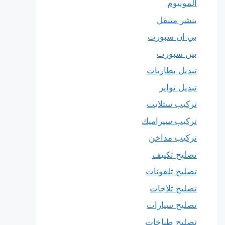
المونيوم
بنشر متنقل
بي ان سبورت
بين سبورت
تبديل بطاريات
تبديل تواير
تركيب ستلايت
تركيب سيراميك
تركيب مداخن
تصليح تكييف
تصليح تلفونات
تصليح ثلاجات
تصليح سيارات
تصليح طباخات