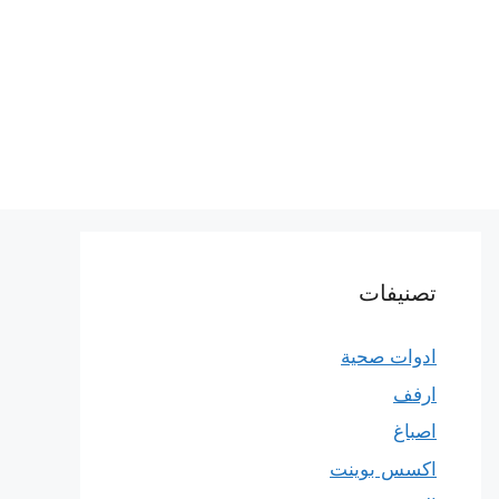
تصنيفات
ادوات صحية
ارفف
اصباغ
اكسس بوينت