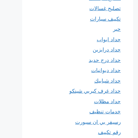
تصليح غسالات
تكييف سيارات
حبر
حداد ابواب
حداد درابزين
حداد درج حديد
حداد ديوانيات
حداد شبابيك
حداد غرف كيربي شينكو
حداد مظلات
خدمات تنظيف
رسيفر بي ان سبورت
رقم تكييف