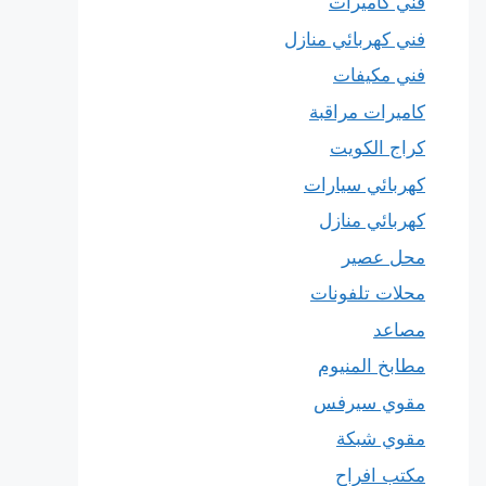
فني كاميرات
فني كهربائي منازل
فني مكيفات
كاميرات مراقبة
كراج الكويت
كهربائي سيارات
كهربائي منازل
محل عصير
محلات تلفونات
مصاعد
مطابخ المنيوم
مقوي سيرفس
مقوي شبكة
مكتب افراح