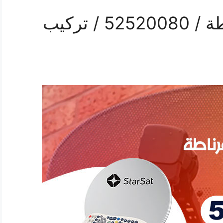
فني ستلايت هندي غرناطة / 52520080 / تركيب