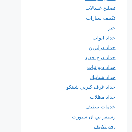
تصليح غسالات
تكييف سيارات
حبر
حداد ابواب
حداد درابزين
حداد درج حديد
حداد ديوانيات
حداد شبابيك
حداد غرف كيربي شينكو
حداد مظلات
خدمات تنظيف
رسيفر بي ان سبورت
رقم تكييف