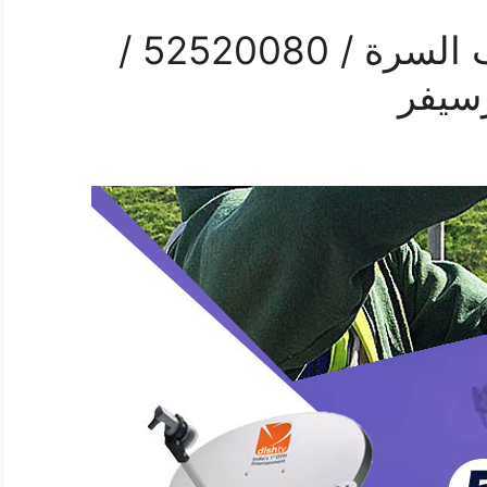
فني ستلايت هندي جنوب السرة / 52520080 /
سيفر