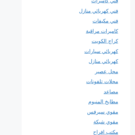
فني كاميرات
فني كهربائي منازل
فني مكيفات
كاميرات مراقبة
كراج الكويت
كهربائي سيارات
كهربائي منازل
محل عصير
محلات تلفونات
مصاعد
مطابخ المنيوم
مقوي سيرفس
مقوي شبكة
مكتب افراح