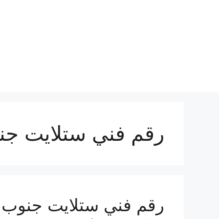
نتقل
لى
لمحتوى
رقم فني ستلايت جن