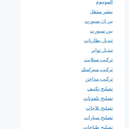
المونيوم
بنشر متنقل
بي ان سبورت
بين سبورت
تبديل بطاريات
تبديل تواير
تركيب ستلايت
تركيب سيراميك
تركيب مداخن
تصليح تكييف
تصليح تلفونات
تصليح ثلاجات
تصليح سيارات
تصليح طباخات