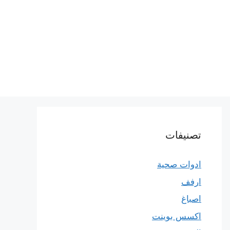
تصنيفات
ادوات صحية
ارفف
اصباغ
اكسس بوينت