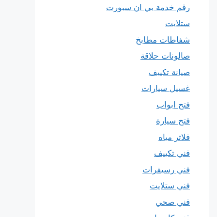
رقم خدمة بي ان سبورت
ستلايت
شفاطات مطابخ
صالونات حلاقة
صيانة تكييف
غسيل سيارات
فتح ابواب
فتح سيارة
فلاتر مياه
فني تكييف
فني رسيفرات
فني ستلايت
فني صحي