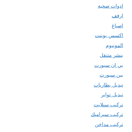
ادوات صحية
ارفف
اصباغ
اكسس بوينت
المونيوم
بنشر متنقل
بي ان سبورت
بين سبورت
تبديل بطاريات
تبديل تواير
تركيب ستلايت
تركيب سيراميك
تركيب مداخن