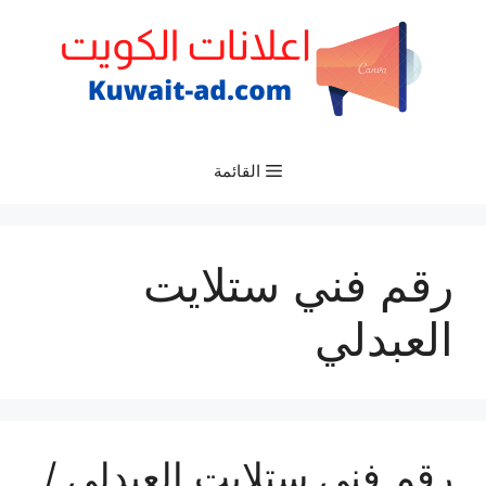
نتقل
لى
لمحتوى
القائمة
رقم فني ستلايت
العبدلي
رقم فني ستلايت العبدلي /