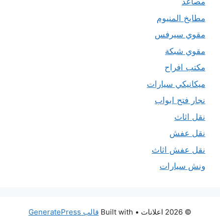
مصاعد
مطابخ المنيوم
مقوي سيرفس
مقوي شبكة
مكتب افراح
ميكانيكي سيارات
نجار فتح ابواب
نقل اثاث
نقل عفش
نقل عفش اثاث
ونش سيارات
© 2026 اعلانات
• Built with
قالب GeneratePress