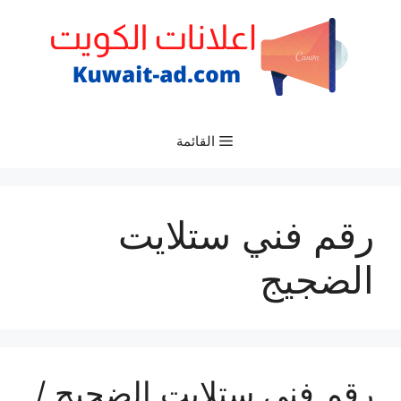
نتقل
لى
لمحتوى
القائمة
رقم فني ستلايت
الضجيج
رقم فني ستلايت الضجيج /