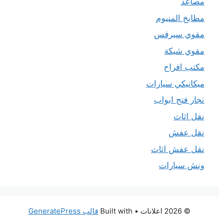
مصاعد
مطابخ المنيوم
مقوي سيرفس
مقوي شبكة
مكتب افراح
ميكانيكي سيارات
نجار فتح ابواب
نقل اثاث
نقل عفش
نقل عفش اثاث
ونش سيارات
© 2026 اعلانات
• Built with
قالب GeneratePress