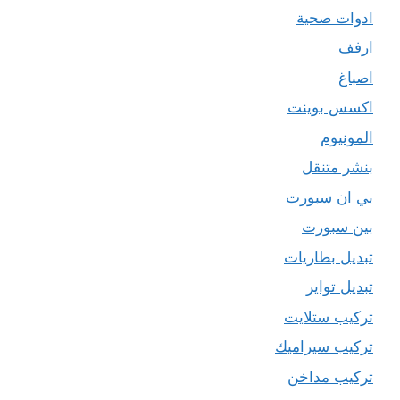
ادوات صحية
ارفف
اصباغ
اكسس بوينت
المونيوم
بنشر متنقل
بي ان سبورت
بين سبورت
تبديل بطاريات
تبديل تواير
تركيب ستلايت
تركيب سيراميك
تركيب مداخن