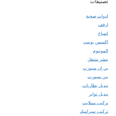
تصنيفات
ادوات صحية
ارفف
اصباغ
اكسس بوينت
المونيوم
بنشر متنقل
بي ان سبورت
بين سبورت
تبديل بطاريات
تبديل تواير
تركيب ستلايت
تركيب سيراميك