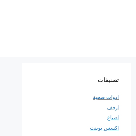
تصنيفات
ادوات صحية
ارفف
اصباغ
اكسس بوينت