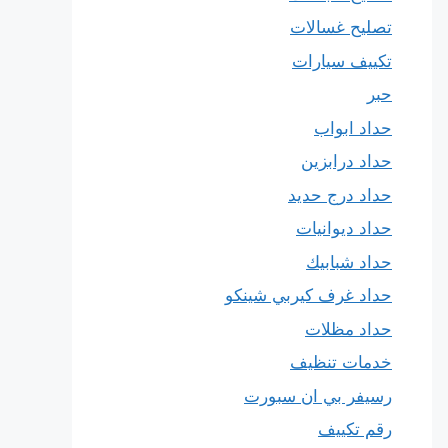
تصليح غسالات
تكييف سيارات
حبر
حداد ابواب
حداد درابزين
حداد درج حديد
حداد ديوانيات
حداد شبابيك
حداد غرف كيربي شينكو
حداد مظلات
خدمات تنظيف
رسيفر بي ان سبورت
رقم تكييف