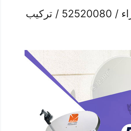
فني ستلايت هندي الزهراء / 52520080 / تركيب