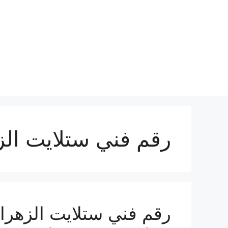
نتقل
لى
لمحتوى
رقم فني ستلايت الز