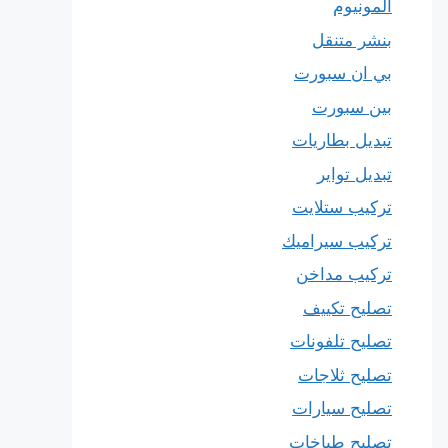
المونيوم
بنشر متنقل
بي ان سبورت
بين سبورت
تبديل بطاريات
تبديل تواير
تركيب ستلايت
تركيب سيراميك
تركيب مداخن
تصليح تكييف
تصليح تلفونات
تصليح ثلاجات
تصليح سيارات
تصليح طباخات