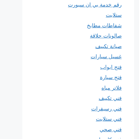
رقم خدمة بي ان سبورت
ستلايت
شفاطات مطابخ
صالونات حلاقة
صيانة تكييف
غسيل سيارات
فتح ابواب
فتح سيارة
فلاتر مياه
فني تكييف
فني رسيفرات
فني ستلايت
فني صحي