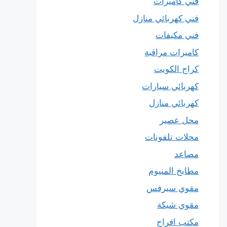
فني كاميرات
فني كهربائي منازل
فني مكيفات
كاميرات مراقبة
كراج الكويت
كهربائي سيارات
كهربائي منازل
محل عصير
محلات تلفونات
مصاعد
مطابخ المنيوم
مقوي سيرفس
مقوي شبكة
مكتب افراح