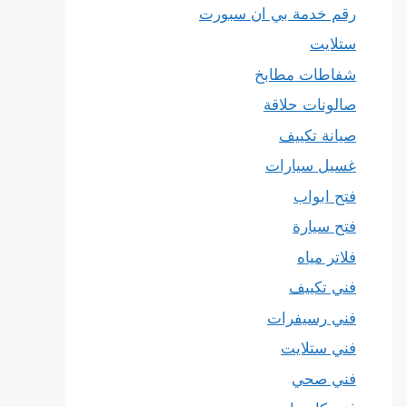
رقم خدمة بي ان سبورت
ستلايت
شفاطات مطابخ
صالونات حلاقة
صيانة تكييف
غسيل سيارات
فتح ابواب
فتح سيارة
فلاتر مياه
فني تكييف
فني رسيفرات
فني ستلايت
فني صحي