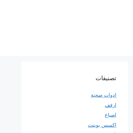
تصنيفات
ادوات صحية
ارفف
اصباغ
اكسس بوينت