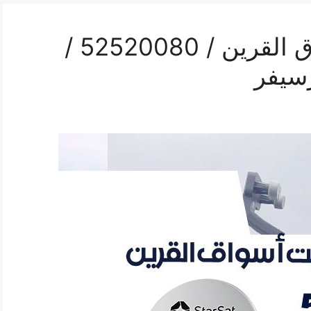
فني ستلايت هندي اسواق القرين / 52520080 /
سيفر