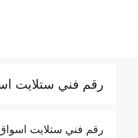
نتقل
لى
لمحتوى
رقم فني ستلايت اس