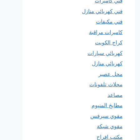
فني كاميرات
فني كهربائي منازل
فني مكيفات
كاميرات مراقبة
كراج الكويت
كهربائي سيارات
كهربائي منازل
محل عصير
محلات تلفونات
مصاعد
مطابخ المنيوم
مقوي سيرفس
مقوي شبكة
مكتب افراح