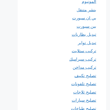
المونيوم
بنشر متنقل
بي ان سبورت
بين سبورت
تبديل بطاريات
تبديل تواير
تركيب ستلايت
تركيب سيراميك
تركيب مداخن
تصليح تكييف
تصليح تلفونات
تصليح ثلاجات
تصليح سيارات
تصليح طباخات