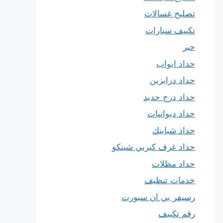
تصليح غسالات
تكييف سيارات
حبر
حداد ابواب
حداد درابزين
حداد درج حديد
حداد ديوانيات
حداد شبابيك
حداد غرف كيربي شينكو
حداد مظلات
خدمات تنظيف
رسيفر بي ان سبورت
رقم تكييف