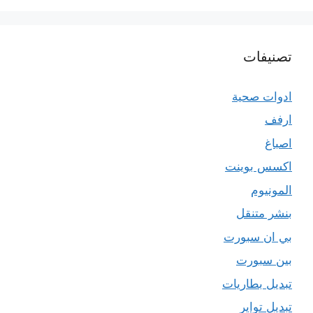
تصنيفات
ادوات صحية
ارفف
اصباغ
اكسس بوينت
المونيوم
بنشر متنقل
بي ان سبورت
بين سبورت
تبديل بطاريات
تبديل تواير