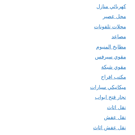
كهربائي منازل
محل عصير
محلات تلفونات
مصاعد
مطابخ المنيوم
مقوي سيرفس
مقوي شبكة
مكتب افراح
ميكانيكي سيارات
نجار فتح ابواب
نقل اثاث
نقل عفش
نقل عفش اثاث