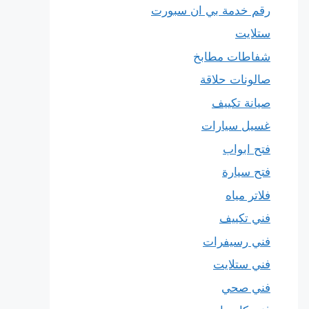
رقم خدمة بي ان سبورت
ستلايت
شفاطات مطابخ
صالونات حلاقة
صيانة تكييف
غسيل سيارات
فتح ابواب
فتح سيارة
فلاتر مياه
فني تكييف
فني رسيفرات
فني ستلايت
فني صحي