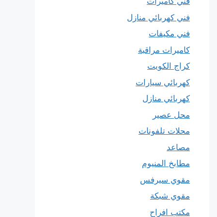
فني كاميرات
فني كهربائي منازل
فني مكيفات
كاميرات مراقبة
كراج الكويت
كهربائي سيارات
كهربائي منازل
محل عصير
محلات تلفونات
مصاعد
مطابخ المنيوم
مقوي سيرفس
مقوي شبكة
مكتب افراح