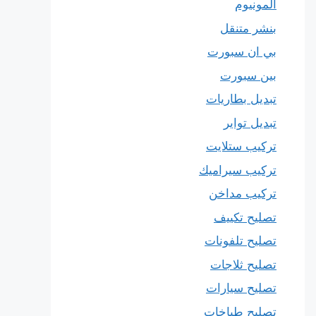
المونيوم
بنشر متنقل
بي ان سبورت
بين سبورت
تبديل بطاريات
تبديل تواير
تركيب ستلايت
تركيب سيراميك
تركيب مداخن
تصليح تكييف
تصليح تلفونات
تصليح ثلاجات
تصليح سيارات
تصليح طباخات