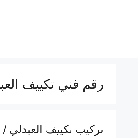
نتقل
لى
لمحتوى
رقم فني تكييف العب