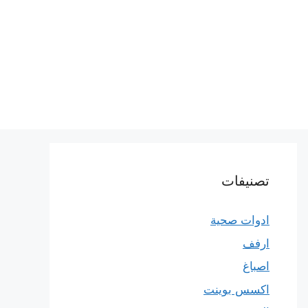
تصنيفات
ادوات صحية
ارفف
اصباغ
اكسس بوينت