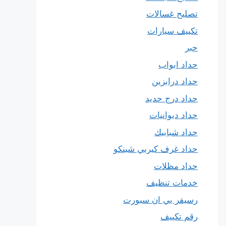
تصليح غسالات
تكييف سيارات
حبر
حداد ابواب
حداد درابزين
حداد درج حديد
حداد ديوانيات
حداد شبابيك
حداد غرف كيربي شينكو
حداد مظلات
خدمات تنظيف
رسيفر بي ان سبورت
رقم تكييف