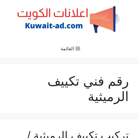
نتقل
لى
لمحتوى
القائمة
رقم فني تكييف
الرميثية
تركيب تكييف الرميثية /