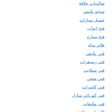
صالونات حلاقة
صيانة تكييف
غسيل سيارات
فتح ابواب
فتح سيارة
فلاتر مياه
فني تكييف
فني رسيفرات
فني ستلايت
فني صحي
فني كاميرات
فني كهربائي منازل
فني مكيفات