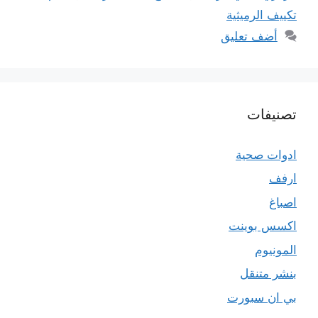
تكييف الرميثية
أضف تعليق
تصنيفات
ادوات صحية
ارفف
اصباغ
اكسس بوينت
المونيوم
بنشر متنقل
بي ان سبورت