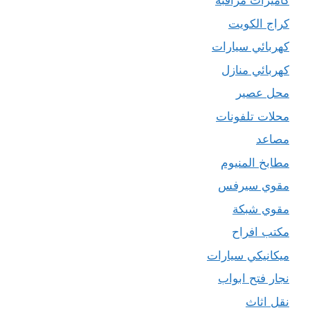
كاميرات مراقبة
كراج الكويت
كهربائي سيارات
كهربائي منازل
محل عصير
محلات تلفونات
مصاعد
مطابخ المنيوم
مقوي سيرفس
مقوي شبكة
مكتب افراح
ميكانيكي سيارات
نجار فتح ابواب
نقل اثاث