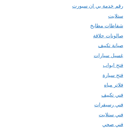
رقم خدمة بي ان سبورت
ستلايت
شفاطات مطابخ
صالونات حلاقة
صيانة تكييف
غسيل سيارات
فتح ابواب
فتح سيارة
فلاتر مياه
فني تكييف
فني رسيفرات
فني ستلايت
فني صحي