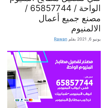
الواحة / 65857744 /
مصنع جميع أعمال
الالمنيوم
يونيو 6, 2021
بقلم
Rawan