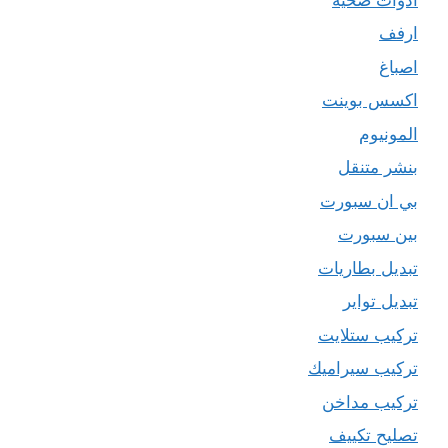
ارفف
اصباغ
اكسس بوينت
المونيوم
بنشر متنقل
بي ان سبورت
بين سبورت
تبديل بطاريات
تبديل تواير
تركيب ستلايت
تركيب سيراميك
تركيب مداخن
تصليح تكييف