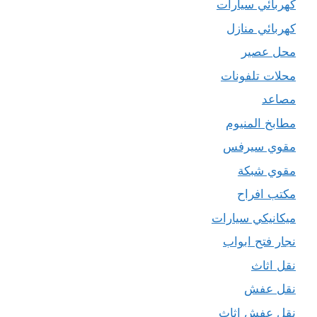
كهربائي سيارات
كهربائي منازل
محل عصير
محلات تلفونات
مصاعد
مطابخ المنيوم
مقوي سيرفس
مقوي شبكة
مكتب افراح
ميكانيكي سيارات
نجار فتح ابواب
نقل اثاث
نقل عفش
نقل عفش اثاث