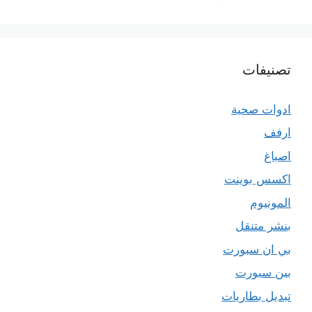
تصنيفات
ادوات صحية
ارفف
اصباغ
اكسس بوينت
المونيوم
بنشر متنقل
بي ان سبورت
بين سبورت
تبديل بطاريات