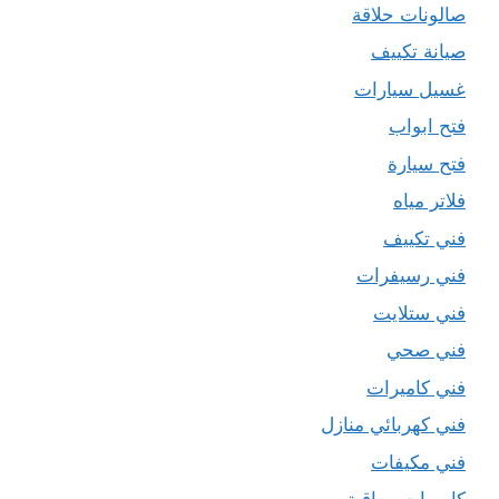
صالونات حلاقة
صيانة تكييف
غسيل سيارات
فتح ابواب
فتح سيارة
فلاتر مياه
فني تكييف
فني رسيفرات
فني ستلايت
فني صحي
فني كاميرات
فني كهربائي منازل
فني مكيفات