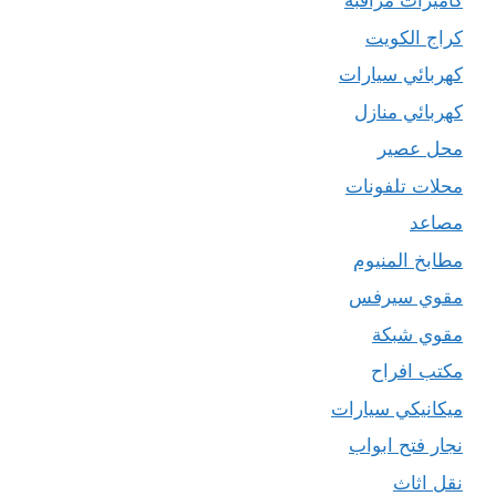
كاميرات مراقبة
كراج الكويت
كهربائي سيارات
كهربائي منازل
محل عصير
محلات تلفونات
مصاعد
مطابخ المنيوم
مقوي سيرفس
مقوي شبكة
مكتب افراح
ميكانيكي سيارات
نجار فتح ابواب
نقل اثاث