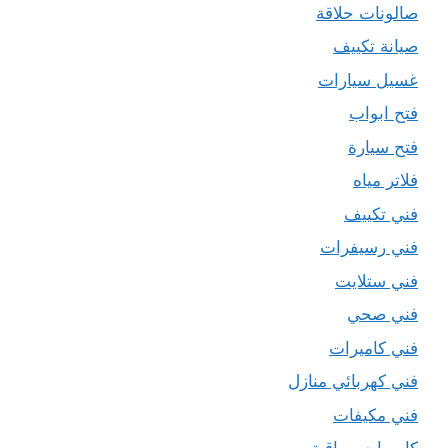
صالونات حلاقة
صيانة تكييف
غسيل سيارات
فتح ابواب
فتح سيارة
فلاتر مياه
فني تكييف
فني رسيفرات
فني ستلايت
فني صحي
فني كاميرات
فني كهربائي منازل
فني مكيفات