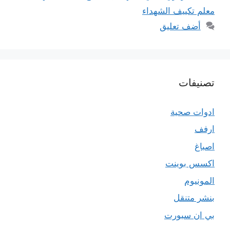
معلم تكييف الشهداء
أضف تعليق
تصنيفات
ادوات صحية
ارفف
اصباغ
اكسس بوينت
المونيوم
بنشر متنقل
بي ان سبورت