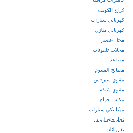
كاميرات مراقبة
كراج الكويت
كهربائي سيارات
كهربائي منازل
محل عصير
محلات تلفونات
مصاعد
مطابخ المنيوم
مقوي سيرفس
مقوي شبكة
مكتب افراح
ميكانيكي سيارات
نجار فتح ابواب
نقل اثاث