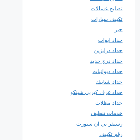
تصليح غسالات
تكييف سيارات
حبر
حداد ابواب
حداد درابزين
حداد درج حديد
حداد ديوانيات
حداد شبابيك
حداد غرف كيربي شينكو
حداد مظلات
خدمات تنظيف
رسيفر بي ان سبورت
رقم تكييف