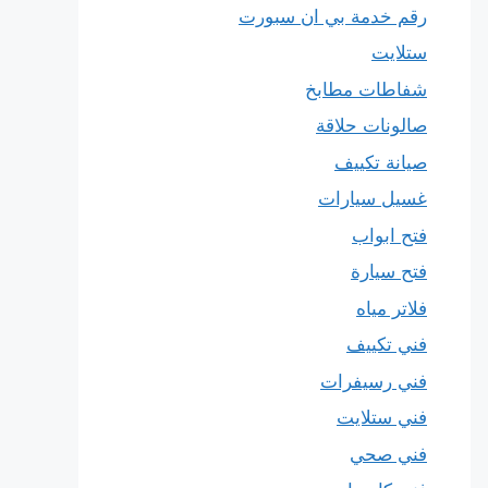
رقم خدمة بي ان سبورت
ستلايت
شفاطات مطابخ
صالونات حلاقة
صيانة تكييف
غسيل سيارات
فتح ابواب
فتح سيارة
فلاتر مياه
فني تكييف
فني رسيفرات
فني ستلايت
فني صحي