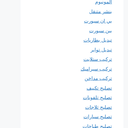
المونيوم
بنشر متنقل
بي ان سبورت
بين سبورت
تبديل بطاريات
تبديل تواير
تركيب ستلايت
تركيب سيراميك
تركيب مداخن
تصليح تكييف
تصليح تلفونات
تصليح ثلاجات
تصليح سيارات
تصليح طباخات