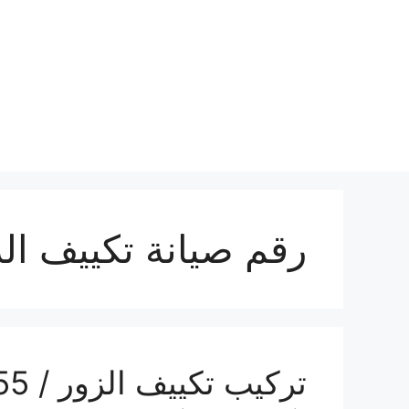
نتقل
لى
لمحتوى
رقم صيانة تكييف ال