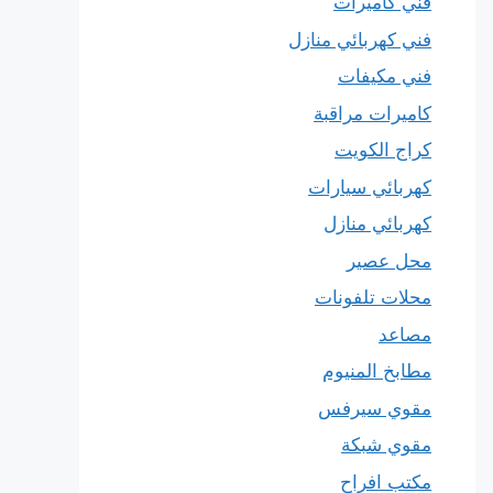
فني كاميرات
فني كهربائي منازل
فني مكيفات
كاميرات مراقبة
كراج الكويت
كهربائي سيارات
كهربائي منازل
محل عصير
محلات تلفونات
مصاعد
مطابخ المنيوم
مقوي سيرفس
مقوي شبكة
مكتب افراح