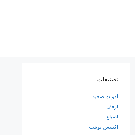
تصنيفات
ادوات صحية
ارفف
اصباغ
اكسس بوينت