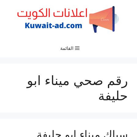
نتقل
لى
لمحتوى
القائمة
رقم صحي ميناء ابو
حليفة
سباك ميناء ابو حليفة