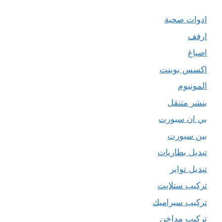
ادوات صحية
ارفف
اصباغ
اكسس بوينت
المونيوم
بنشر متنقل
بي ان سبورت
بين سبورت
تبديل بطاريات
تبديل تواير
تركيب ستلايت
تركيب سيراميك
تركيب مداخن