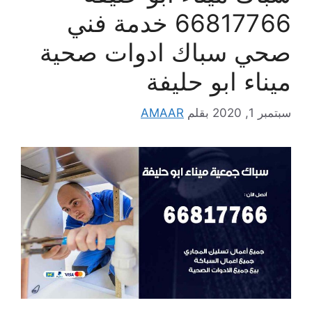
66817766 خدمة فني
صحي سباك ادوات صحية
ميناء ابو حليفة
سبتمبر 1, 2020
بقلم
AMAAR