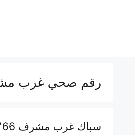
نتقل
لى
لمحتوى
رقم صحي غرب م