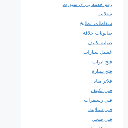
رقم خدمة بي ان سبورت
ستلايت
شفاطات مطابخ
صالونات حلاقة
صيانة تكييف
غسيل سيارات
فتح ابواب
فتح سيارة
فلاتر مياه
فني تكييف
فني رسيفرات
فني ستلايت
فني صحي