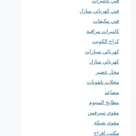
فني كاميرات
فني كهربائي منازل
فني مكيفات
كاميرات مراقبة
كراج الكويت
كهربائي سيارات
كهربائي منازل
محل عصير
محلات تلفونات
مصاعد
مطابخ المنيوم
مقوي سيرفس
مقوي شبكة
مكتب افراح