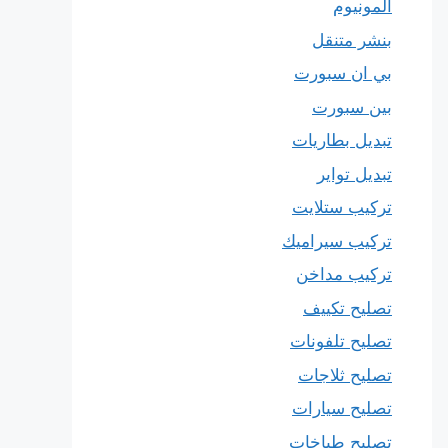
المونيوم
بنشر متنقل
بي ان سبورت
بين سبورت
تبديل بطاريات
تبديل تواير
تركيب ستلايت
تركيب سيراميك
تركيب مداخن
تصليح تكييف
تصليح تلفونات
تصليح ثلاجات
تصليح سيارات
تصليح طباخات