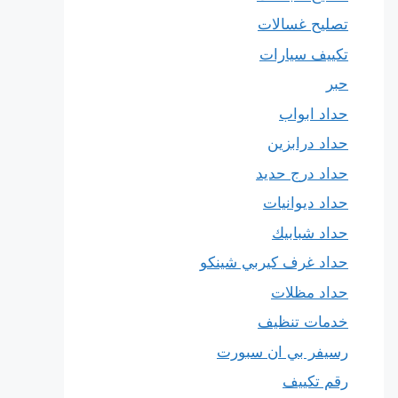
تصليح غسالات
تكييف سيارات
حبر
حداد ابواب
حداد درابزين
حداد درج حديد
حداد ديوانيات
حداد شبابيك
حداد غرف كيربي شينكو
حداد مظلات
خدمات تنظيف
رسيفر بي ان سبورت
رقم تكييف