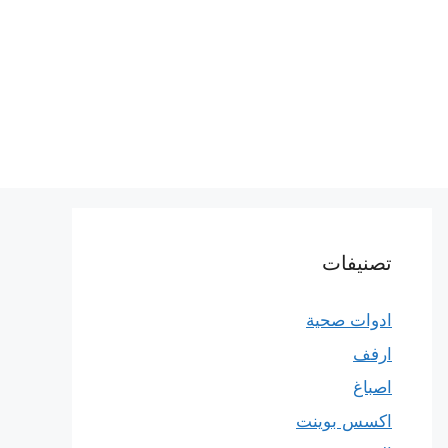
تصنيفات
ادوات صحية
ارفف
اصباغ
اكسس بوينت