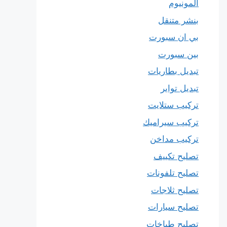
المونيوم
بنشر متنقل
بي ان سبورت
بين سبورت
تبديل بطاريات
تبديل تواير
تركيب ستلايت
تركيب سيراميك
تركيب مداخن
تصليح تكييف
تصليح تلفونات
تصليح ثلاجات
تصليح سيارات
تصليح طباخات