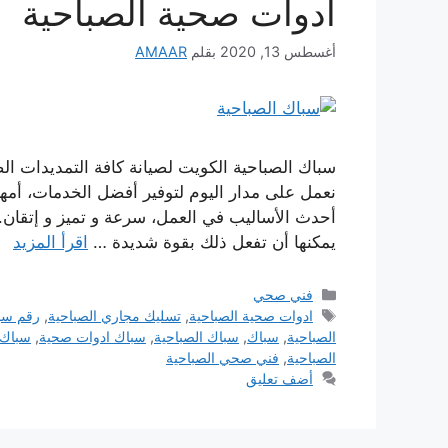
ادوات صحية الصباحية
أغسطس 13, 2020
بقلم
AMAAR
سباك الصباحية الكويت لصيانة كافة التمديدات ال
نعمل على مدار اليوم لتوفير أفضل الخدمات، أمه
أحدث الأساليب في العمل، سرعة و تميز و إتقان.
يمكنها أن تفعل ذلك بقوة شديدة …
اقرأ المزيد
التصنيفات
فني صحي
الوسوم
ادوات صحية الصباحية
,
تسليك مجاري الصباحية
,
رقم سبا
الصباحية
,
سباك
,
سباك الصباحية
,
سباك ادوات صحية
,
سباك 
الصباحية
,
فني صحي الصباحية
أضف تعليق