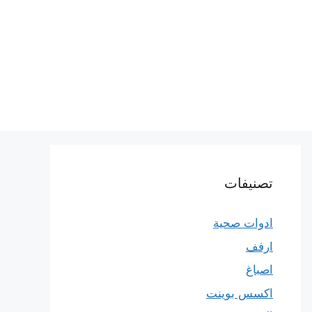
تصنيفات
ادوات صحية
ارفف
اصباغ
اكسس بوينت