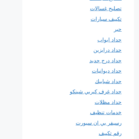
تصليح غسالات
تكييف سيارات
حبر
حداد ابواب
حداد درابزين
حداد درج حديد
حداد ديوانيات
حداد شبابيك
حداد غرف كيربي شينكو
حداد مظلات
خدمات تنظيف
رسيفر بي ان سبورت
رقم تكييف