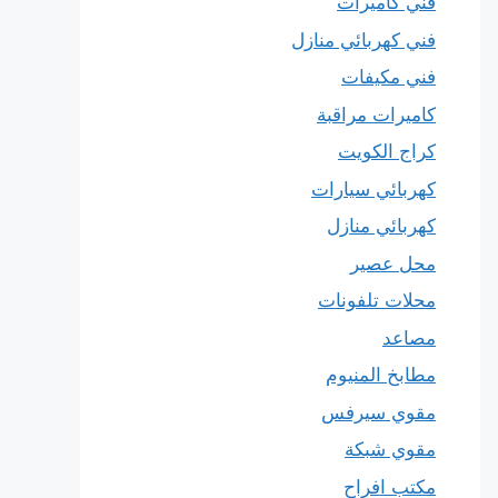
فني كاميرات
فني كهربائي منازل
فني مكيفات
كاميرات مراقبة
كراج الكويت
كهربائي سيارات
كهربائي منازل
محل عصير
محلات تلفونات
مصاعد
مطابخ المنيوم
مقوي سيرفس
مقوي شبكة
مكتب افراح