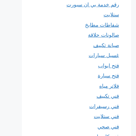
رقم خدمة بي ان سبورت
ستلايت
شفاطات مطابخ
صالونات حلاقة
صيانة تكييف
غسيل سيارات
فتح ابواب
فتح سيارة
فلاتر مياه
فني تكييف
فني رسيفرات
فني ستلايت
فني صحي