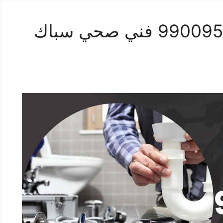
رقم صحي الصباحية 99009522 فني صحي سباك