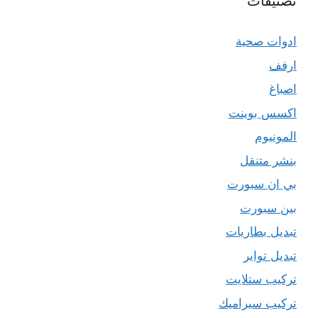
تصنيفات
ادوات صحية
ارفف
اصباغ
اكسس بوينت
المونيوم
بنشر متنقل
بي ان سبورت
بين سبورت
تبديل بطاريات
تبديل تواير
تركيب ستلايت
تركيب سيراميك