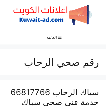
نتقل
لى
لمحتوى
القائمة
رقم صحي الرحاب
سباك الرحاب 66817766
خدمة فني صحي سباك