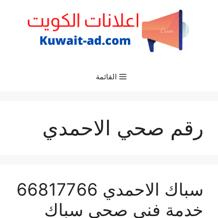
نتقل
لى
لمحتوى
القائمة
رقم صحي الاحمدي
سباك الاحمدي 66817766
خدمة فني صحي سباك