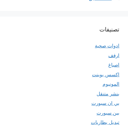
تصنيفات
ادوات صحية
ارفف
اصباغ
اكسس بوينت
المونيوم
بنشر متنقل
بي ان سبورت
بين سبورت
تبديل بطاريات