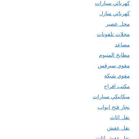
كهربائي سيارات
كهربائي منازل
محل عصير
محلات تلفونات
مصاعد
مطابخ المنيوم
مقوي سيرفس
مقوي شبكة
مكتب افراح
ميكانيكي سيارات
نجار فتح ابواب
نقل اثاث
نقل عفش
نقل عفش اثاث