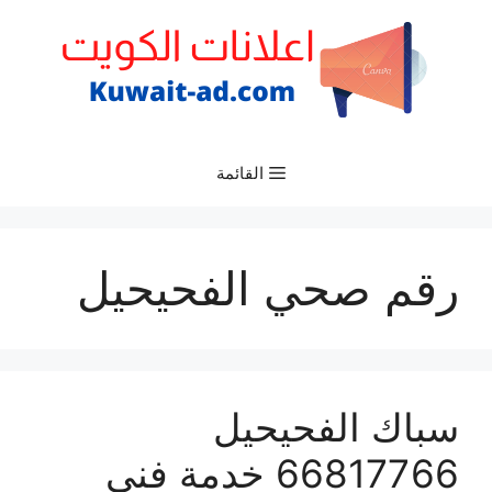
نتقل
لى
لمحتوى
القائمة
رقم صحي الفحيحيل
سباك الفحيحيل
66817766 خدمة فني