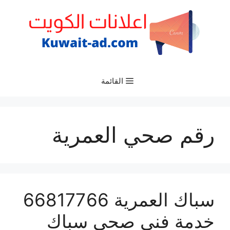
نتقل
لى
لمحتوى
القائمة
رقم صحي العمرية
سباك العمرية 66817766
خدمة فني صحي سباك