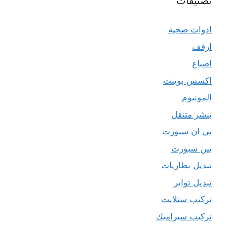
تصنيفات
ادوات صحية
ارفف
اصباغ
اكسس بوينت
المونيوم
بنشر متنقل
بي ان سبورت
بين سبورت
تبديل بطاريات
تبديل تواير
تركيب ستلايت
تركيب سيراميك