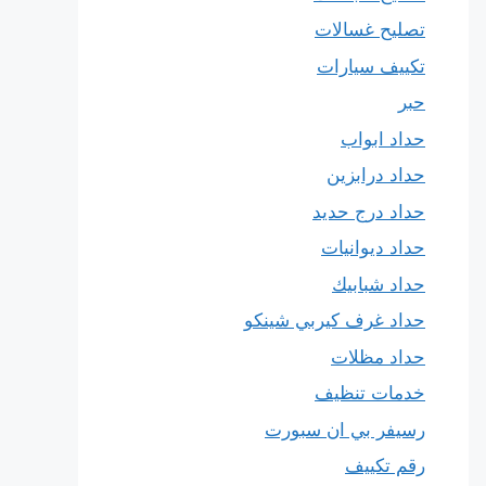
تصليح غسالات
تكييف سيارات
حبر
حداد ابواب
حداد درابزين
حداد درج حديد
حداد ديوانيات
حداد شبابيك
حداد غرف كيربي شينكو
حداد مظلات
خدمات تنظيف
رسيفر بي ان سبورت
رقم تكييف