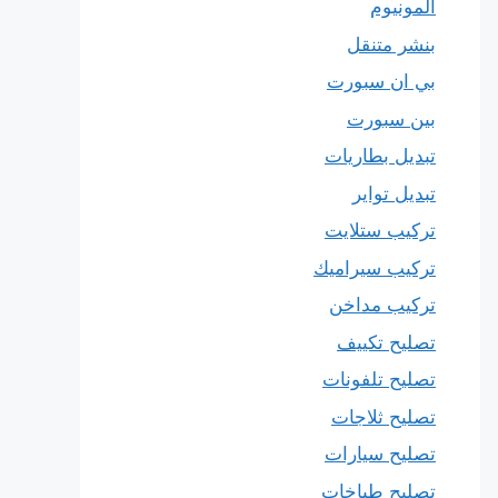
المونيوم
بنشر متنقل
بي ان سبورت
بين سبورت
تبديل بطاريات
تبديل تواير
تركيب ستلايت
تركيب سيراميك
تركيب مداخن
تصليح تكييف
تصليح تلفونات
تصليح ثلاجات
تصليح سيارات
تصليح طباخات