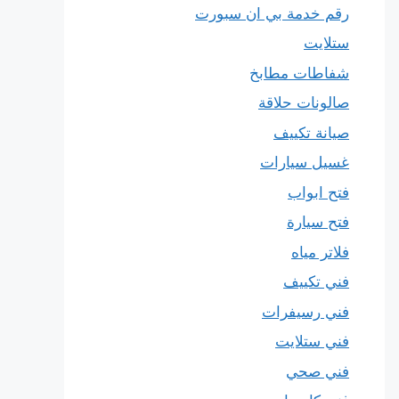
رقم خدمة بي ان سبورت
ستلايت
شفاطات مطابخ
صالونات حلاقة
صيانة تكييف
غسيل سيارات
فتح ابواب
فتح سيارة
فلاتر مياه
فني تكييف
فني رسيفرات
فني ستلايت
فني صحي