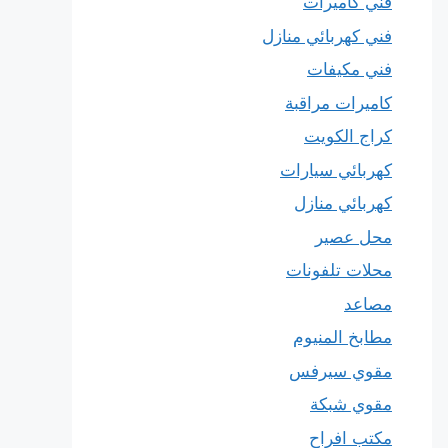
فني كاميرات
فني كهربائي منازل
فني مكيفات
كاميرات مراقبة
كراج الكويت
كهربائي سيارات
كهربائي منازل
محل عصير
محلات تلفونات
مصاعد
مطابخ المنيوم
مقوي سيرفس
مقوي شبكة
مكتب افراح