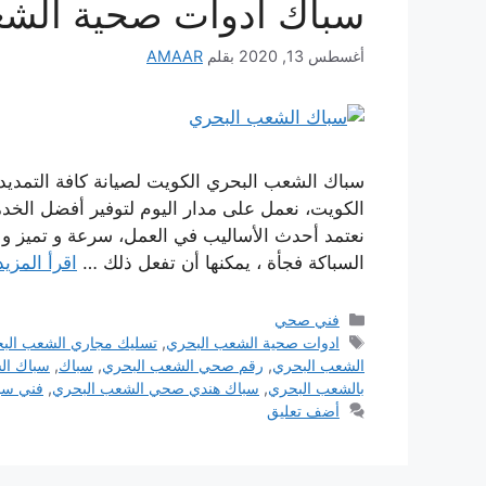
سباك ادوات صحية الشع
أغسطس 13, 2020
بقلم
AMAAR
سباك الشعب البحري الكويت لصيانة كافة التمديد
الكويت، نعمل على مدار اليوم لتوفير أفضل الخد
نعتمد أحدث الأساليب في العمل، سرعة و تميز و
السباكة فجأة ، يمكنها أن تفعل ذلك …
اقرأ المزيد
التصنيفات
فني صحي
الوسوم
ادوات صحية الشعب البحري
,
تسليك مجاري الشعب الب
الشعب البحري
,
رقم صحي الشعب البحري
,
سباك
,
سباك ال
بالشعب البحري
,
سباك هندي صحي الشعب البحري
,
فني سب
أضف تعليق