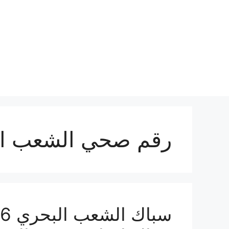
نتقل
لى
لمحتوى
رقم صحي الشعب ال