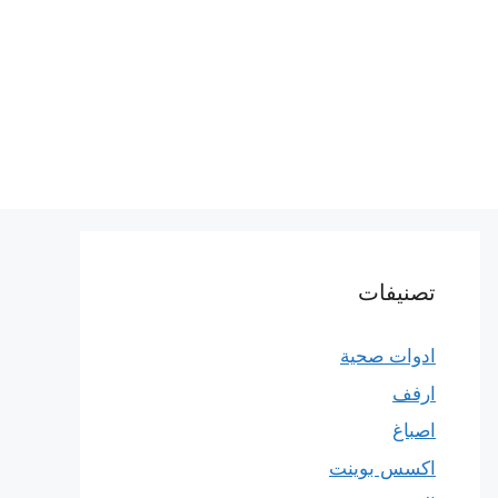
تصنيفات
ادوات صحية
ارفف
اصباغ
اكسس بوينت