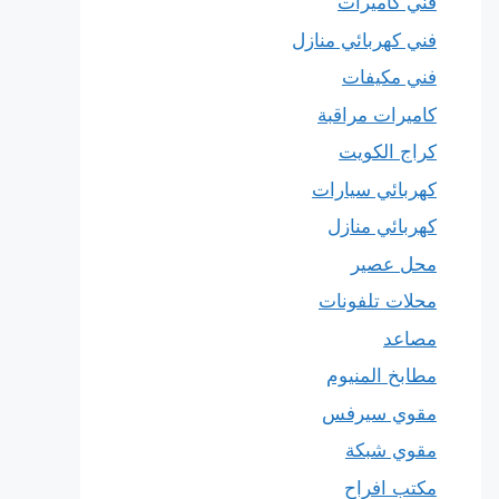
فني كاميرات
فني كهربائي منازل
فني مكيفات
كاميرات مراقبة
كراج الكويت
كهربائي سيارات
كهربائي منازل
محل عصير
محلات تلفونات
مصاعد
مطابخ المنيوم
مقوي سيرفس
مقوي شبكة
مكتب افراح