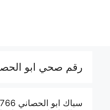
نتقل
لى
لمحتوى
رقم صحي ابو الحصا