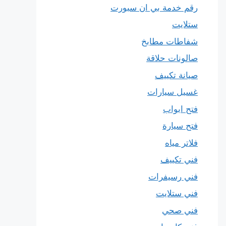
رقم خدمة بي ان سبورت
ستلايت
شفاطات مطابخ
صالونات حلاقة
صيانة تكييف
غسيل سيارات
فتح ابواب
فتح سيارة
فلاتر مياه
فني تكييف
فني رسيفرات
فني ستلايت
فني صحي