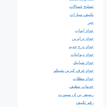
تصليح غسالات
تكييف سيارات
حبر
حداد ابواب
حداد درابزين
حداد درج حديد
حداد ديوانيات
حداد شبابيك
حداد غرف كيربي شينكو
حداد مظلات
خدمات تنظيف
رسيفر بي ان سبورت
رقم تكييف