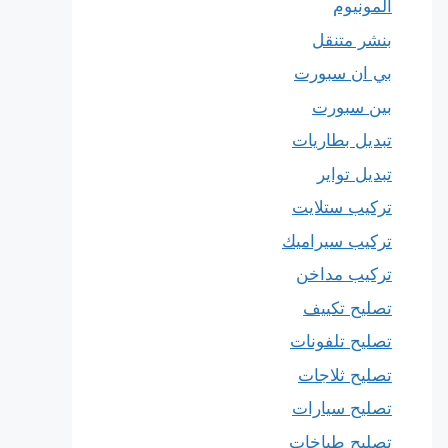
المونيوم
بنشر متنقل
بي ان سبورت
بين سبورت
تبديل بطاريات
تبديل تواير
تركيب ستلايت
تركيب سيراميك
تركيب مداخن
تصليح تكييف
تصليح تلفونات
تصليح ثلاجات
تصليح سيارات
تصليح طباخات