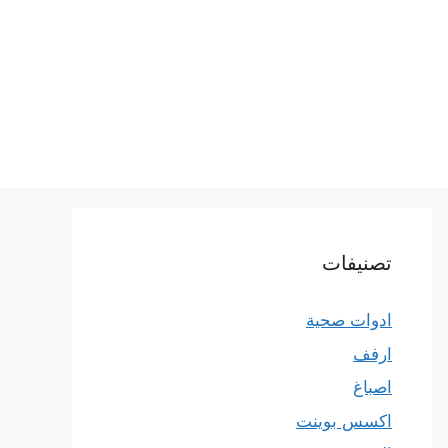
تصنيفات
ادوات صحية
ارفف
اصباغ
اكسس بوينت