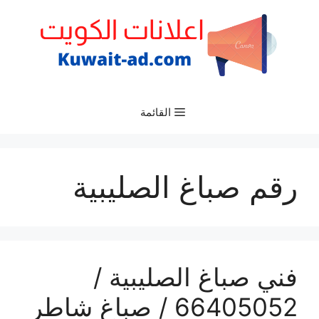
نتقل
لى
لمحتوى
القائمة
رقم صباغ الصليبية
فني صباغ الصليبية /
66405052 / صباغ شاطر