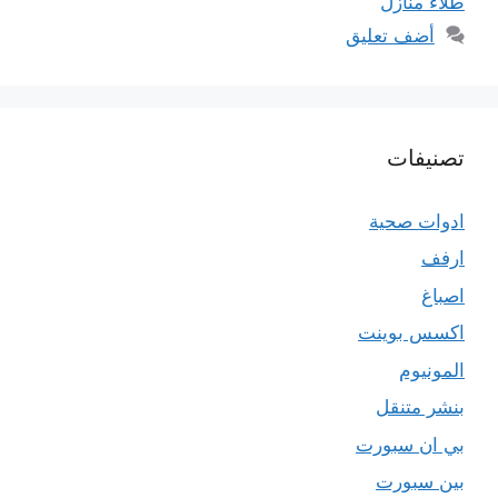
طلاء منازل
أضف تعليق
تصنيفات
ادوات صحية
ارفف
اصباغ
اكسس بوينت
المونيوم
بنشر متنقل
بي ان سبورت
بين سبورت