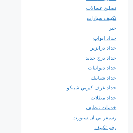
تصليح غسالات
تكييف سيارات
حبر
حداد ابواب
حداد درابزين
حداد درج حديد
حداد ديوانيات
حداد شبابيك
حداد غرف كيربي شينكو
حداد مظلات
خدمات تنظيف
رسيفر بي ان سبورت
رقم تكييف