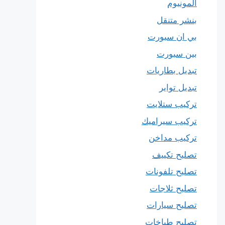
المونيوم
بنشر متنقل
بي ان سبورت
بين سبورت
تبديل بطاريات
تبديل تواير
تركيب ستلايت
تركيب سيراميك
تركيب مداخن
تصليح تكييف
تصليح تلفونات
تصليح ثلاجات
تصليح سيارات
تصليح طباخات