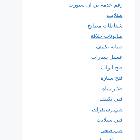
رقم خدمة بي ان سبورت
ستلايت
شفاطات مطابخ
صالونات حلاقة
صيانة تكييف
غسيل سيارات
فتح ابواب
فتح سيارة
فلاتر مياه
فني تكييف
فني رسيفرات
فني ستلايت
فني صحي