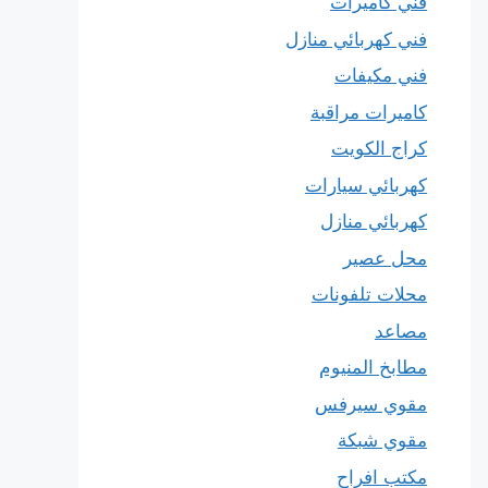
فني كاميرات
فني كهربائي منازل
فني مكيفات
كاميرات مراقبة
كراج الكويت
كهربائي سيارات
كهربائي منازل
محل عصير
محلات تلفونات
مصاعد
مطابخ المنيوم
مقوي سيرفس
مقوي شبكة
مكتب افراح