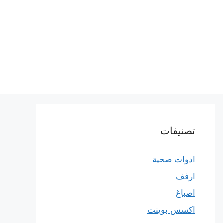
تصنيفات
ادوات صحية
ارفف
اصباغ
اكسس بوينت