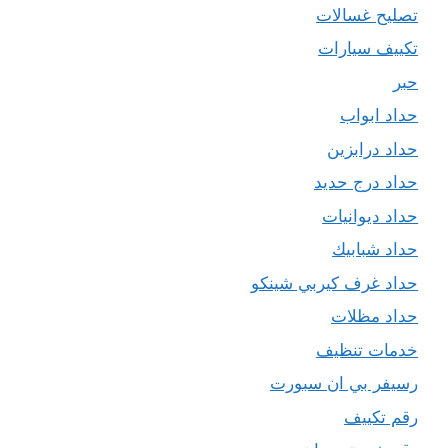
تصليح غسالات
تكييف سيارات
حبر
حداد ابواب
حداد درابزين
حداد درج حديد
حداد ديوانيات
حداد شبابيك
حداد غرف كيربي شينكو
حداد مظلات
خدمات تنظيف
رسيفر بي ان سبورت
رقم تكييف