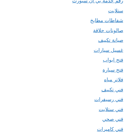
رقم خدمة بي ان سبورت
ستلايت
شفاطات مطابخ
صالونات حلاقة
صيانة تكييف
غسيل سيارات
فتح ابواب
فتح سيارة
فلاتر مياه
فني تكييف
فني رسيفرات
فني ستلايت
فني صحي
فني كاميرات