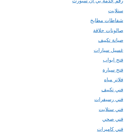
رقم خدمة بي ان سبورت
ستلايت
شفاطات مطابخ
صالونات حلاقة
صيانة تكييف
غسيل سيارات
فتح ابواب
فتح سيارة
فلاتر مياه
فني تكييف
فني رسيفرات
فني ستلايت
فني صحي
فني كاميرات