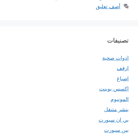
أضف تعليق
تصنيفات
ادوات صحية
ارفف
اصباغ
اكسس بوينت
المونيوم
بنشر متنقل
بي ان سبورت
بين سبورت