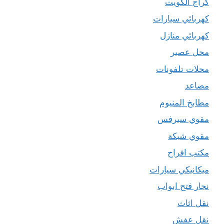
كراج الكويت
كهربائي سيارات
كهربائي منازل
محل عصير
محلات تلفونات
مصاعد
مطابخ المنيوم
مقوي سيرفس
مقوي شبكة
مكتب افراح
ميكانيكي سيارات
نجار فتح ابواب
نقل اثاث
نقل عفش