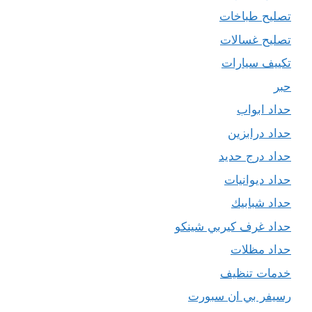
تصليح طباخات
تصليح غسالات
تكييف سيارات
حبر
حداد ابواب
حداد درابزين
حداد درج حديد
حداد ديوانيات
حداد شبابيك
حداد غرف كيربي شينكو
حداد مظلات
خدمات تنظيف
رسيفر بي ان سبورت