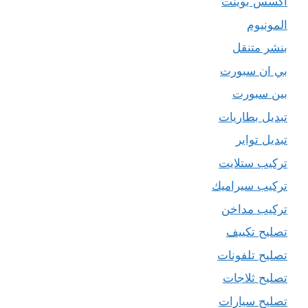
اكسس بوينت
المونيوم
بنشر متنقل
بي ان سبورت
بين سبورت
تبديل بطاريات
تبديل تواير
تركيب ستلايت
تركيب سيراميك
تركيب مداخن
تصليح تكييف
تصليح تلفونات
تصليح ثلاجات
تصليح سيارات