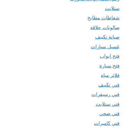
ستلايت
شفاطات مطابخ
صالونات حلاقة
صيانة تكييف
غسيل سيارات
فتح ابواب
فتح سيارة
فلاتر مياه
فني تكييف
فني رسيفرات
فني ستلايت
فني صحي
فني كاميرات