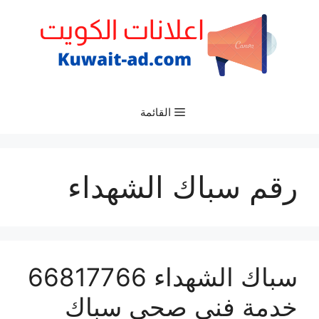
نتقل
لى
لمحتوى
القائمة
رقم سباك الشهداء
سباك الشهداء 66817766
خدمة فني صحي سباك