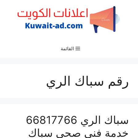
نتقل
لى
لمحتوى
القائمة
رقم سباك الري
سباك الري 66817766
خدمة فني صحي سباك