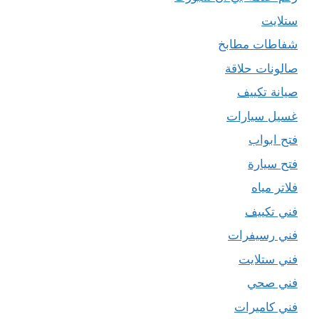
ستلايت
شفاطات مطابخ
صالونات حلاقة
صيانة تكييف
غسيل سيارات
فتح ابواب
فتح سيارة
فلاتر مياه
فني تكييف
فني رسيفرات
فني ستلايت
فني صحي
فني كاميرات