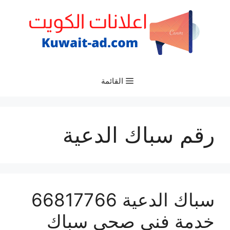
نتقل
لى
لمحتوى
القائمة
رقم سباك الدعية
سباك الدعية 66817766
خدمة فني صحي سباك