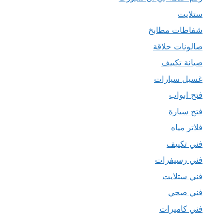
ستلايت
شفاطات مطابخ
صالونات حلاقة
صيانة تكييف
غسيل سيارات
فتح ابواب
فتح سيارة
فلاتر مياه
فني تكييف
فني رسيفرات
فني ستلايت
فني صحي
فني كاميرات