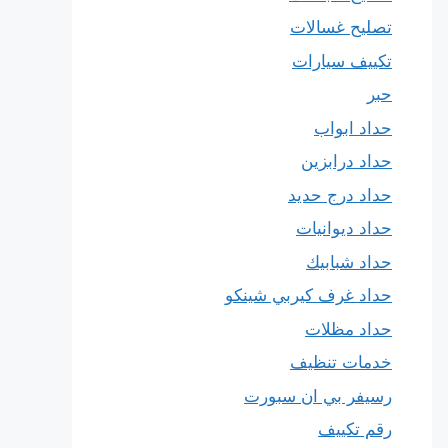
تصليح غسالات
تكييف سيارات
حبر
حداد ابواب
حداد درابزين
حداد درج حديد
حداد ديوانيات
حداد شبابيك
حداد غرف كيربي شينكو
حداد مظلات
خدمات تنظيف
رسيفر بي ان سبورت
رقم تكييف