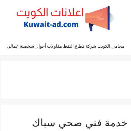
محامي الكويت شركة قطاع النفط مقاولات أحوال شخصية عمالي
سباك البدع 66817766 خدمة فني صحي سباك