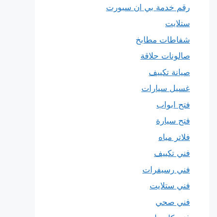
رقم خدمة بي ان سبورت
ستلايت
شفاطات مطابخ
صالونات حلاقة
صيانة تكييف
غسيل سيارات
فتح ابواب
فتح سيارة
فلاتر مياه
فني تكييف
فني رسيفرات
فني ستلايت
فني صحي