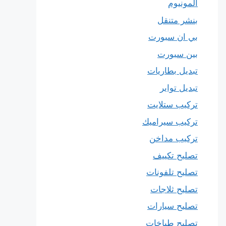
المونيوم
بنشر متنقل
بي ان سبورت
بين سبورت
تبديل بطاريات
تبديل تواير
تركيب ستلايت
تركيب سيراميك
تركيب مداخن
تصليح تكييف
تصليح تلفونات
تصليح ثلاجات
تصليح سيارات
تصليح طباخات