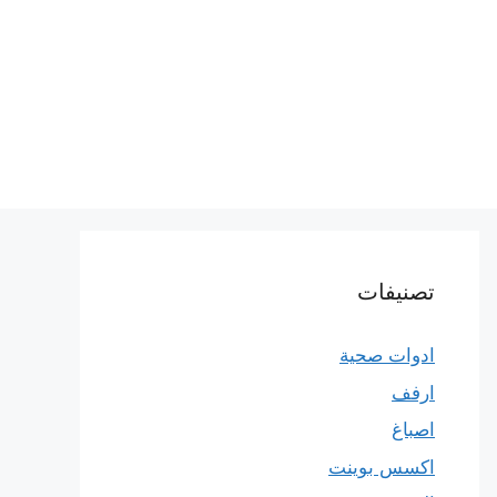
تصنيفات
ادوات صحية
ارفف
اصباغ
اكسس بوينت