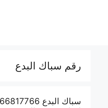
نتقل
لى
لمحتوى
رقم سباك البدع