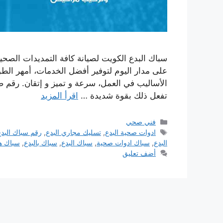
سباك البدع الكويت لصيانة كافة التمديدات الصحي
على مدار اليوم لتوفير أفضل الخدمات، أمهر الط
الأساليب في العمل، سرعة و تميز و إتقان. رقم ص
تفعل ذلك بقوة شديدة …
اقرأ المزيد
التصنيفات
فني صحي
الوسوم
ادوات صحية البدع
,
تسليك مجاري البدع
,
رقم سباك البدع
البدع
,
سباك ادوات صحية
,
سباك البدع
,
سباك بالبدع
,
سباك ه
أضف تعليق