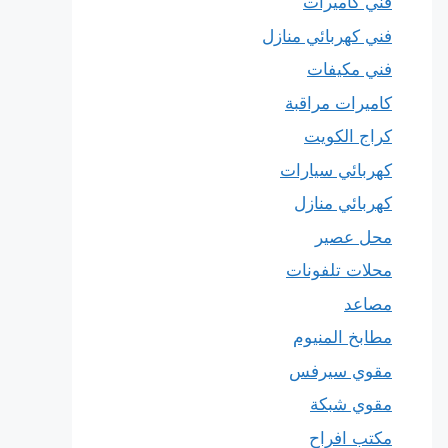
فني كاميرات
فني كهربائي منازل
فني مكيفات
كاميرات مراقبة
كراج الكويت
كهربائي سيارات
كهربائي منازل
محل عصير
محلات تلفونات
مصاعد
مطابخ المنيوم
مقوي سيرفس
مقوي شبكة
مكتب افراح