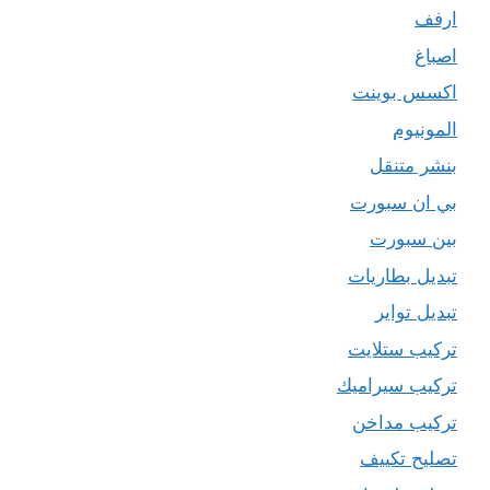
ارفف
اصباغ
اكسس بوينت
المونيوم
بنشر متنقل
بي ان سبورت
بين سبورت
تبديل بطاريات
تبديل تواير
تركيب ستلايت
تركيب سيراميك
تركيب مداخن
تصليح تكييف