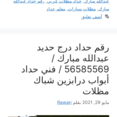
عبدالله مبارك
,
حداد مظلات كيربي
,
رقم حداد عبدالله
مبارك
,
مظلات سيارات
,
معلم حداد
أضف تعليق
رقم حداد درج حديد
عبدالله مبارك /
56585569 / فني حداد
أبواب درابزين شباك
مظلات
مايو 29, 2021
بقلم
Rawan