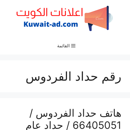
نتقل
لى
لمحتوى
القائمة
رقم حداد الفردوس
هاتف حداد الفردوس /
66405051 / حداد عام