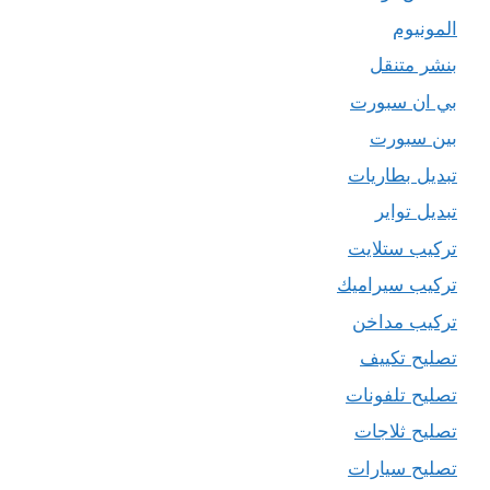
المونيوم
بنشر متنقل
بي ان سبورت
بين سبورت
تبديل بطاريات
تبديل تواير
تركيب ستلايت
تركيب سيراميك
تركيب مداخن
تصليح تكييف
تصليح تلفونات
تصليح ثلاجات
تصليح سيارات