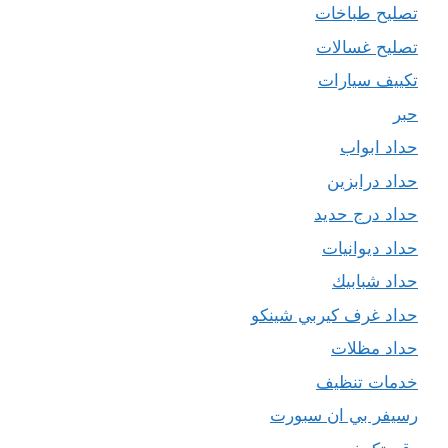
تصليح طباخات
تصليح غسالات
تكييف سيارات
حبر
حداد ابواب
حداد درابزين
حداد درج حديد
حداد ديوانيات
حداد شبابيك
حداد غرف كيربي شينكو
حداد مظلات
خدمات تنظيف
رسيفر بي ان سبورت