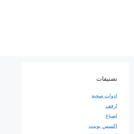
تصنيفات
ادوات صحية
ارفف
اصباغ
اكسس بوينت