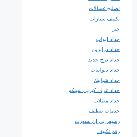
تصليح غسالات
تكييف سيارات
حبر
حداد ابواب
حداد درابزين
حداد درج حديد
حداد ديوانيات
حداد شبابيك
حداد غرف كيربي شينكو
حداد مظلات
خدمات تنظيف
رسيفر بي ان سبورت
رقم تكييف