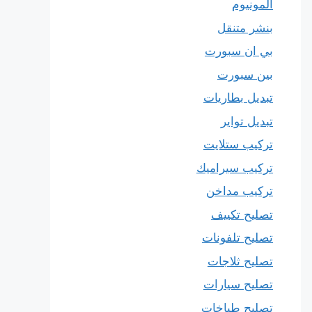
المونيوم
بنشر متنقل
بي ان سبورت
بين سبورت
تبديل بطاريات
تبديل تواير
تركيب ستلايت
تركيب سيراميك
تركيب مداخن
تصليح تكييف
تصليح تلفونات
تصليح ثلاجات
تصليح سيارات
تصليح طباخات