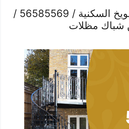
رقم حداد درج حديد الشويخ السكنية / 56585569 /
ن شباك مظلات