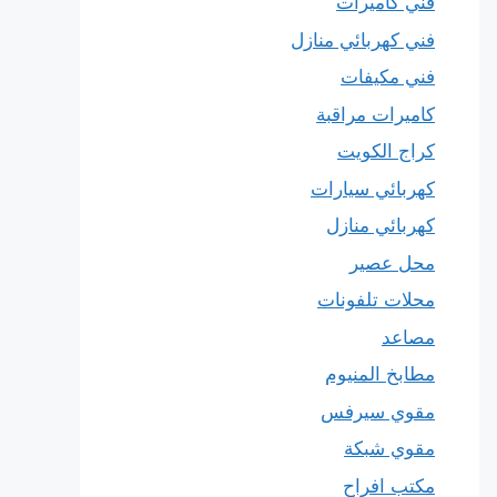
فني كاميرات
فني كهربائي منازل
فني مكيفات
كاميرات مراقبة
كراج الكويت
كهربائي سيارات
كهربائي منازل
محل عصير
محلات تلفونات
مصاعد
مطابخ المنيوم
مقوي سيرفس
مقوي شبكة
مكتب افراح