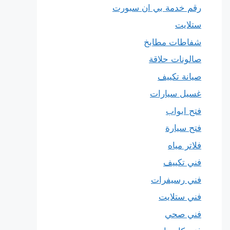
رقم خدمة بي ان سبورت
ستلايت
شفاطات مطابخ
صالونات حلاقة
صيانة تكييف
غسيل سيارات
فتح ابواب
فتح سيارة
فلاتر مياه
فني تكييف
فني رسيفرات
فني ستلايت
فني صحي