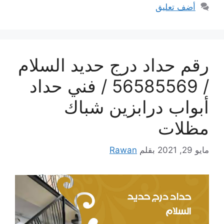
أضف تعليق
رقم حداد درج حديد السلام
/ 56585569 / فني حداد
أبواب درابزين شباك
مظلات
مايو 29, 2021
بقلم
Rawan