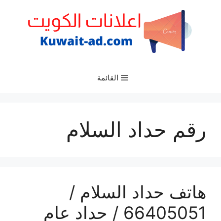
نتقل
لى
لمحتوى
القائمة
رقم حداد السلام
هاتف حداد السلام /
66405051 / حداد عام