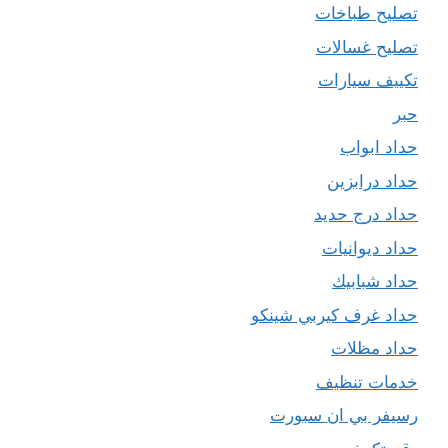
تصليح طباخات
تصليح غسالات
تكييف سيارات
حبر
حداد ابواب
حداد درابزين
حداد درج حديد
حداد ديوانيات
حداد شبابيك
حداد غرف كيربي شينكو
حداد مظلات
خدمات تنظيف
رسيفر بي ان سبورت