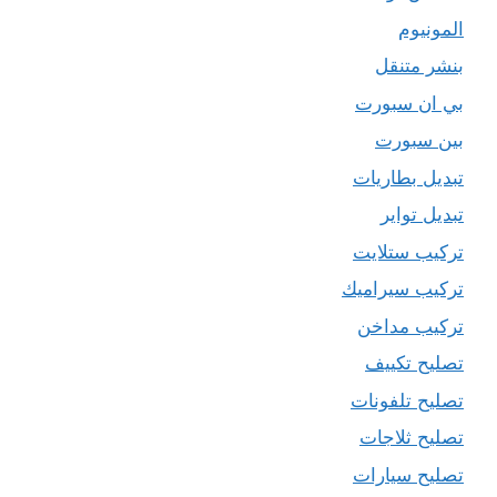
المونيوم
بنشر متنقل
بي ان سبورت
بين سبورت
تبديل بطاريات
تبديل تواير
تركيب ستلايت
تركيب سيراميك
تركيب مداخن
تصليح تكييف
تصليح تلفونات
تصليح ثلاجات
تصليح سيارات