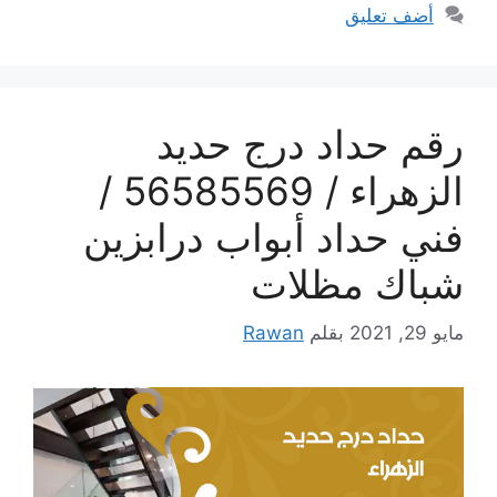
أضف تعليق
رقم حداد درج حديد
الزهراء / 56585569 /
فني حداد أبواب درابزين
شباك مظلات
مايو 29, 2021
بقلم
Rawan