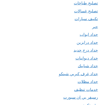
تصليح طباخات
تصليح غسالات
تكييف سيارات
حبر
حداد ابواب
حداد درابزين
حداد درج حديد
حداد ديوانيات
حداد شبابيك
حداد غرف كيربي شينكو
حداد مظلات
خدمات تنظيف
رسيفر بي ان سبورت