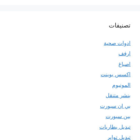
تصنيفات
ادوات صحية
ارفف
اصباغ
اكسس بوينت
المونيوم
بنشر متنقل
بي ان سبورت
بين سبورت
تبديل بطاريات
تبديل تواير