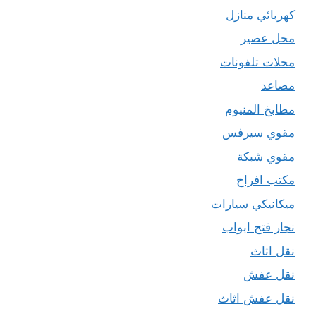
كهربائي منازل
محل عصير
محلات تلفونات
مصاعد
مطابخ المنيوم
مقوي سيرفس
مقوي شبكة
مكتب افراح
ميكانيكي سيارات
نجار فتح ابواب
نقل اثاث
نقل عفش
نقل عفش اثاث