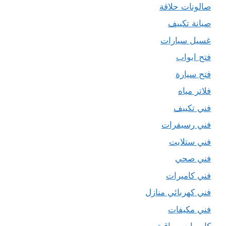
صالونات حلاقة
صيانة تكييف
غسيل سيارات
فتح ابواب
فتح سيارة
فلاتر مياه
فني تكييف
فني رسيفرات
فني ستلايت
فني صحي
فني كاميرات
فني كهربائي منازل
فني مكيفات