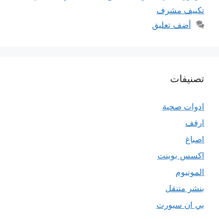
تكييف مشرف
أضف تعليق
تصنيفات
ادوات صحية
ارفف
اصباغ
اكسس بوينت
المونيوم
بنشر متنقل
بي ان سبورت