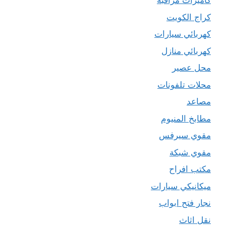
كاميرات مراقبة
كراج الكويت
كهربائي سيارات
كهربائي منازل
محل عصير
محلات تلفونات
مصاعد
مطابخ المنيوم
مقوي سيرفس
مقوي شبكة
مكتب افراح
ميكانيكي سيارات
نجار فتح ابواب
نقل اثاث