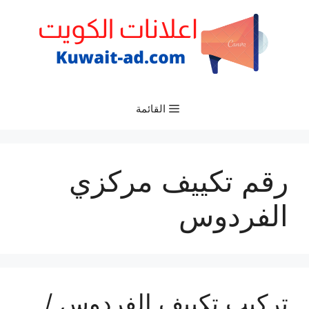
نتقل
لى
لمحتوى
القائمة
رقم تكييف مركزي
الفردوس
تركيب تكييف الفردوس /