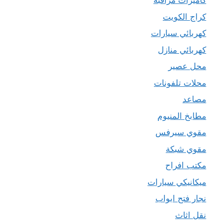
كاميرات مراقبة
كراج الكويت
كهربائي سيارات
كهربائي منازل
محل عصير
محلات تلفونات
مصاعد
مطابخ المنيوم
مقوي سيرفس
مقوي شبكة
مكتب افراح
ميكانيكي سيارات
نجار فتح ابواب
نقل اثاث