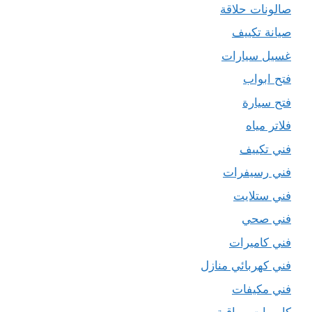
صالونات حلاقة
صيانة تكييف
غسيل سيارات
فتح ابواب
فتح سيارة
فلاتر مياه
فني تكييف
فني رسيفرات
فني ستلايت
فني صحي
فني كاميرات
فني كهربائي منازل
فني مكيفات