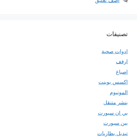
أضف تعليق
تصنيفات
ادوات صحية
ارفف
اصباغ
اكسس بوينت
المونيوم
بنشر متنقل
بي ان سبورت
بين سبورت
تبديل بطاريات