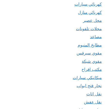
كهربائي سيارات
كهربائي منازل
محل عصير
محلات تلفونات
مصاعد
مطابخ المنيوم
مقوي سيرفس
مقوي شبكة
مكتب افراح
ميكانيكي سيارات
نجار فتح ابواب
نقل اثاث
نقل عفش