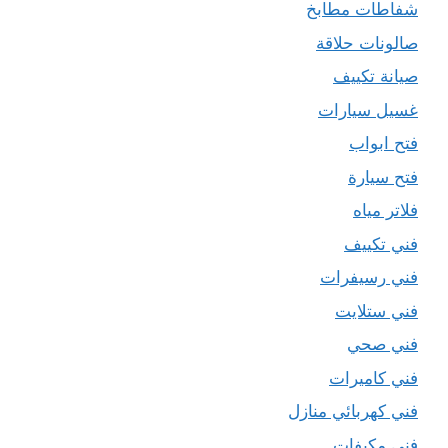
شفاطات مطابخ
صالونات حلاقة
صيانة تكييف
غسيل سيارات
فتح ابواب
فتح سيارة
فلاتر مياه
فني تكييف
فني رسيفرات
فني ستلايت
فني صحي
فني كاميرات
فني كهربائي منازل
فني مكيفات