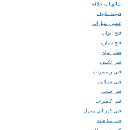
صالونات حلاقة
صيانة تكييف
غسيل سيارات
فتح ابواب
فتح سيارة
فلاتر مياه
فني تكييف
فني رسيفرات
فني ستلايت
فني صحي
فني كاميرات
فني كهربائي منازل
فني مكيفات