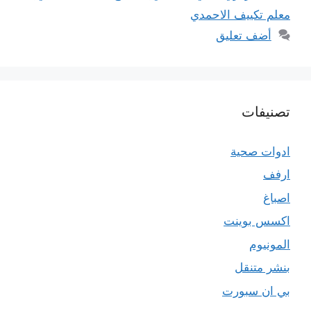
معلم تكييف الاحمدي
أضف تعليق
تصنيفات
ادوات صحية
ارفف
اصباغ
اكسس بوينت
المونيوم
بنشر متنقل
بي ان سبورت