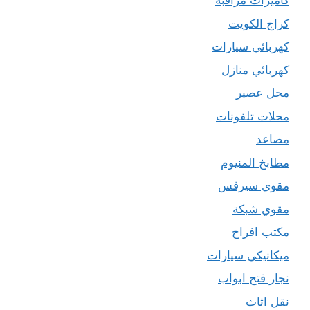
كاميرات مراقبة
كراج الكويت
كهربائي سيارات
كهربائي منازل
محل عصير
محلات تلفونات
مصاعد
مطابخ المنيوم
مقوي سيرفس
مقوي شبكة
مكتب افراح
ميكانيكي سيارات
نجار فتح ابواب
نقل اثاث