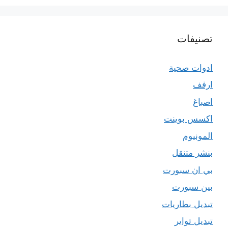
تصنيفات
ادوات صحية
ارفف
اصباغ
اكسس بوينت
المونيوم
بنشر متنقل
بي ان سبورت
بين سبورت
تبديل بطاريات
تبديل تواير