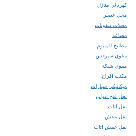
كهربائي منازل
محل عصير
محلات تلفونات
مصاعد
مطابخ المنيوم
مقوي سيرفس
مقوي شبكة
مكتب افراح
ميكانيكي سيارات
نجار فتح ابواب
نقل اثاث
نقل عفش
نقل عفش اثاث